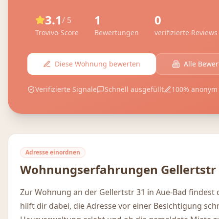
3.1
1
0
/ 5
Trovivo-Score
Bewertungen
verifizierte Reviews
Diese Wohnung bewerten
Alle Bewe
Verifizierte Signale
Schnell ausgefüllt
100% anonym
Adresse einordnen
Wohnungserfahrungen
Gellertstr
Zur Wohnung an der Gellertstr 31 in Aue-Bad findest
hilft dir dabei, die Adresse vor einer Besichtigung sc