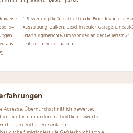
r Erfahrung anderer Mieter passt.
Hinweise
1 Bewertung fließen aktuell in die Einordnung ein. H
sse, 64
Ausstattung: Balkon, Geschirrspüler, Garage, Einbaukü
tungen
Erfahrungsberichte, um Wohnen an der Gellertstr 31 
en aus
realistisch einzuschätzen.
ng
erfahrungen
se Adresse. Überdurchschnittlich bewertet
en. Deutlich unterdurchschnittlich bewertet
wertungen enthalten konkrete
inbauküche funktioniert die Gefrierkombi sowie