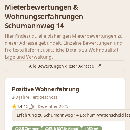
Mieterbewertungen &
Wohnungserfahrungen
Schumannweg 14
Hier findest du alle bisherigen Mieterbewertungen zu
dieser Adresse gebündelt. Einzelne Bewertungen und
Freitexte liefern zusätzliche Details zu Wohnqualität,
Lage und Verwaltung.
Alle Bewertungen dieser Adresse
Positive Wohnerfahrung
2-3 Jahre · erdgeschoss
4.4
/ 5
6. Dezember 2025
Erfahrung
zu Schumannweg 14 Bochum-Wattenscheid
le
2.5 Zimmer
EUR 807.8/Monat
59 m²