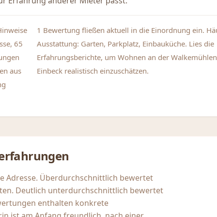
r Erfahrung anderer Mieter passt.
Hinweise
1 Bewertung fließen aktuell in die Einordnung ein. H
sse, 65
Ausstattung: Garten, Parkplatz, Einbauküche. Lies die
tungen
Erfahrungsberichte, um Wohnen an der Walkemühlen
en aus
Einbeck realistisch einzuschätzen.
ng
erfahrungen
se Adresse. Überdurchschnittlich bewertet
en. Deutlich unterdurchschnittlich bewertet
wertungen enthalten konkrete
in ist am Anfang freundlich, nach einer