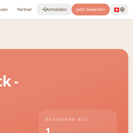
🇨🇭
ssen
Partner
Anmelden
Jetzt bewerten
ck
-
BASIEREND AUF
1