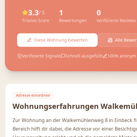
3.3
1
0
/ 5
Trovivo-Score
Bewertungen
verifizierte Reviews
Diese Wohnung bewerten
Alle Bewe
Verifizierte Signale
Schnell ausgefüllt
100% anonym
Adresse einordnen
Wohnungserfahrungen
Walkemüh
Zur Wohnung an der Walkemühlenweg 8 in Einbeck fi
Bereich hilft dir dabei, die Adresse vor einer Besicht