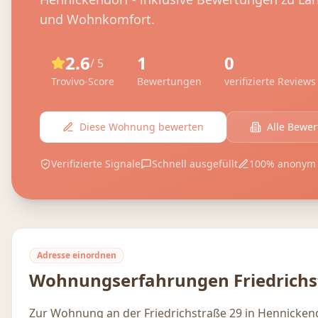
und Wohnkomfort.
2.6
1
0
/ 5
Trovivo-Score
Bewertungen
verifizierte Reviews
Diese Wohnung bewerten
Alle Bewe
Verifizierte Signale
Schnell ausgefüllt
100% anonym
Adresse einordnen
Wohnungserfahrungen
Friedrich
Zur Wohnung an der Friedrichstraße 29 in Hennicken