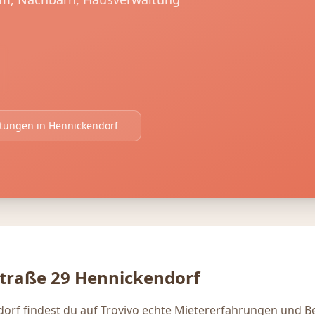
rtungen in
Hennickendorf
straße 29
Hennickendorf
dorf findest du auf Trovivo echte Mietererfahrungen und 