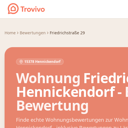
Zum Inhalt springen
Home
Bewertungen
Friedrichstraße 29
15378 Hennickendorf
Wohnung
Friedr
Hennickendorf
-
Bewertung
Finde echte Wohnungsbewertungen zur Woh
Hennickendorf
- inklusive Bewertungen zu Lä