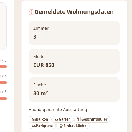
Gemeldete Wohnungsdaten
Zimmer
3
Miete
0
/ 5
EUR
850
0
/ 5
Fläche
0
/ 5
80 m²
Häufig genannte Ausstattung
Balkon
Garten
Geschirrspüler
Parkplatz
Einbauküche