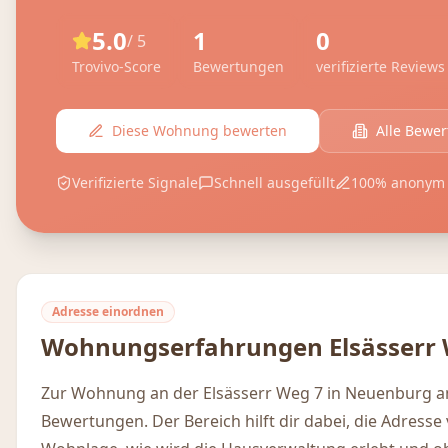
5.0
1
0
/ 5
Trovivo-Score
Bewertungen
verifizierte Reviews
Diese Wohnung bewerten
Alle Bewe
Verifizierte Signale
Schnell ausgefüllt
100% anonym
Adresse einordnen
Wohnungserfahrungen
Elsässerr
Zur Wohnung an der Elsässerr Weg 7 in Neuenburg am
Bewertungen. Der Bereich hilft dir dabei, die Adresse 