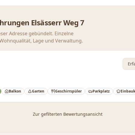
ahrungen
Elsässerr Weg 7
eser Adresse gebündelt. Einzelne
u Wohnqualität, Lage und Verwaltung.
Er
Balkon
Garten
Geschirrspüler
Parkplatz
Einbau
Zur gefilterten Bewertungsansicht