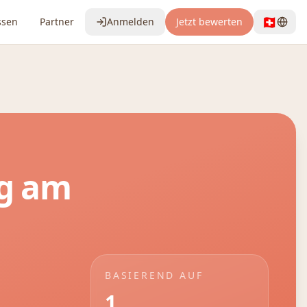
🇨🇭
ssen
Partner
Anmelden
Jetzt bewerten
g am
BASIEREND AUF
1