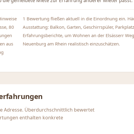
 die gemeldete Miete zur Erfahrung anderer Mieter passt.
Hinweise
1 Bewertung fließen aktuell in die Einordnung ein. H
sse, 80
Ausstattung: Balkon, Garten, Geschirrspüler, Parkplatz
tungen
Erfahrungsberichte, um Wohnen an der Elsässerr Weg
en aus
Neuenburg am Rhein realistisch einzuschätzen.
ng
erfahrungen
se Adresse. Überdurchschnittlich bewertet
rtungen enthalten konkrete