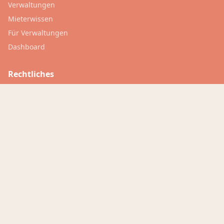
Verwaltungen
Mieterwissen
Für Verwaltungen
Dashboard
Rechtliches
Inside Trovivo
FAQ
Datenschutz
Nutzungsbedingungen
Impressum
Kontakt
Region
🇨🇭