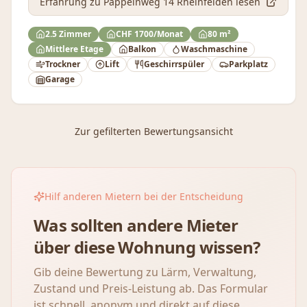
Erfahrung
zu Pappelnweg 14 Rheinfelden
lesen
2.5 Zimmer
CHF 1700/Monat
80 m²
Mittlere Etage
Balkon
Waschmaschine
Trockner
Lift
Geschirrspüler
Parkplatz
Garage
Zur gefilterten Bewertungsansicht
Hilf anderen Mietern bei der Entscheidung
Was sollten andere Mieter
über diese Wohnung wissen?
Gib deine Bewertung zu Lärm, Verwaltung,
Zustand und Preis-Leistung ab. Das Formular
ist schnell, anonym und direkt auf diese