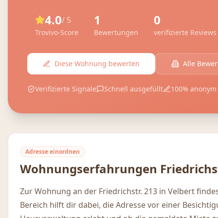
4.0
1
0
/ 5
Trovivo-Score
Bewertungen
verifizierte Reviews
Diese Wohnung bewerten
Alle Bewe
Verifizierte Signale
Schnell ausgefüllt
100% anonym
Adresse einordnen
Wohnungserfahrungen
Friedrichs
Zur Wohnung an der Friedrichstr. 213 in Velbert fin
Bereich hilft dir dabei, die Adresse vor einer Besicht