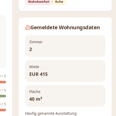
Wohnkomfort
Ruhe
Gemeldete Wohnungsdaten
Zimmer
2
Miete
EUR
415
0
/ 5
0
/ 5
Fläche
40 m²
0
/ 5
Häufig genannte Ausstattung