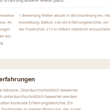
r Erfahrung anderer Mieter passt.
Hinweise
1 Bewertung fließen aktuell in die Einordnung ein. H
sse, 40
Ausstattung: Balkon. Lies die Erfahrungsberichte, u
tungen
der Friedrichstr. 213 in Velbert realistisch einzuschätz
en aus
ng
erfahrungen
se Adresse. Überdurchschnittlich bewertet
h unterdurchschnittlich bewertet werden
ten konkrete Erfahrungsberichte. Ein
en Dachboden in meiner Wohnung, der super