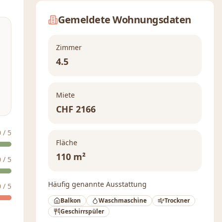
Gemeldete Wohnungsdaten
Zimmer
4.5
Miete
CHF
2166
0
/ 5
Fläche
110 m²
0
/ 5
Häufig genannte Ausstattung
0
/ 5
Balkon
Waschmaschine
Trockner
Geschirrspüler