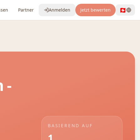
🇨🇭
ssen
Partner
Anmelden
Jetzt bewerten
n
-
BASIEREND AUF
1