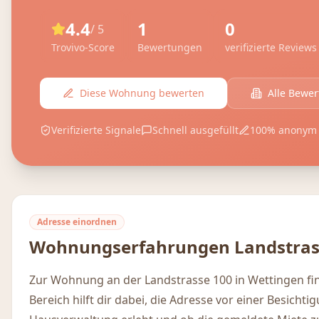
4.4
1
0
/ 5
Trovivo-Score
Bewertungen
verifizierte Reviews
Diese Wohnung bewerten
Alle Bewe
Verifizierte Signale
Schnell ausgefüllt
100% anonym
Adresse einordnen
Wohnungserfahrungen
Landstras
Zur Wohnung an der Landstrasse 100 in Wettingen fi
Bereich hilft dir dabei, die Adresse vor einer Besicht