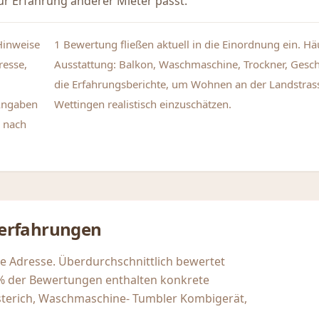
r Erfahrung anderer Mieter passt.
Hinweise
1 Bewertung fließen aktuell in die Einordnung ein. H
resse,
Ausstattung: Balkon, Waschmaschine, Trockner, Geschi
die Erfahrungsberichte, um Wohnen an der Landstras
Angaben
Wettingen realistisch einzuschätzen.
 nach
erfahrungen
se Adresse. Überdurchschnittlich bewertet
 der Bewertungen enthalten konkrete
 Esterich, Waschmaschine- Tumbler Kombigerät,