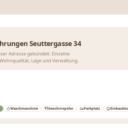
ahrungen
Seuttergasse 34
eser Adresse gebündelt. Einzelne
u Wohnqualität, Lage und Verwaltung.
Waschmaschine
Geschirrspüler
Parkplatz
Einbaukü