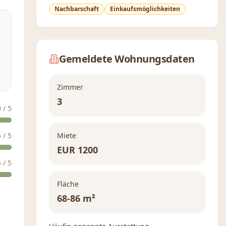
Nachbarschaft
Einkaufsmöglichkeiten
Gemeldete Wohnungsdaten
Zimmer
3
0
/ 5
5
/ 5
Miete
EUR
1200
5
/ 5
Fläche
68-86 m²