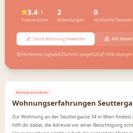
3.4
2
0
/ 5
Trovivo-Score
Bewertungen
verifizierte Reviews
Diese Wohnung bewerten
Alle Bewe
Verifizierte Signale
Schnell ausgefüllt
100% anonym
Adresse einordnen
Wohnungserfahrungen
Seutterga
Zur Wohnung an der Seuttergasse 34 in Wien findest
hilft dir dabei, die Adresse vor einer Besichtigung sc