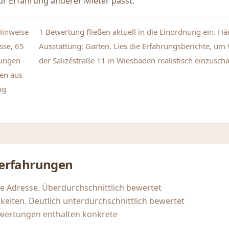
r Erfahrung anderer Mieter passt.
Hinweise
1 Bewertung fließen aktuell in die Einordnung ein. H
sse, 65
Ausstattung: Garten. Lies die Erfahrungsberichte, u
tungen
der Salizéstraße 11 in Wiesbaden realistisch einzuschä
en aus
ng
erfahrungen
se Adresse. Überdurchschnittlich bewertet
keiten. Deutlich unterdurchschnittlich bewertet
wertungen enthalten konkrete