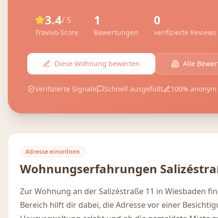
3.4
1
0
/ 5
Trovivo-Score
Bewertungen
verifizierte Reviews
Diese Wohnung bewerten
Alle Bewe
Verifizierte Signale
Schnell ausgefüllt
100% anonym
Adresse einordnen
Wohnungserfahrungen
Salizéstr
Zur Wohnung an der Salizéstraße 11 in Wiesbaden fi
Bereich hilft dir dabei, die Adresse vor einer Besicht