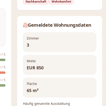
Nachbarschaft
Wohnkomfort
Gemeldete Wohnungsdaten
Zimmer
3
0
/ 5
Miete
0
/ 5
EUR
850
0
/ 5
Fläche
65 m²
Häufig genannte Ausstattung