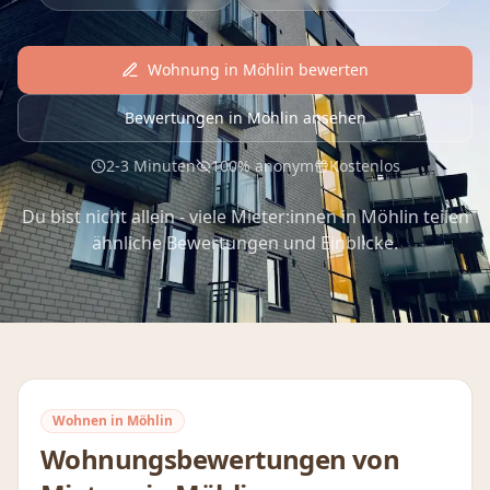
Wohnung in
Möhlin
bewerten
Bewertungen in
Möhlin
ansehen
2-3 Minuten
100% anonym
Kostenlos
Du bist nicht allein - viele Mieter:innen in
Möhlin
teilen
ähnliche Bewertungen und Einblicke.
Wohnen in
Möhlin
Wohnungsbewertungen von